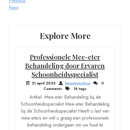
Berichtnavigatie
Previous
Previous
Post
Next
Next
Post
Explore More
Professionele Mee-eter
Behandeling door Ervaren
Schoonheidsspecialist
21 april 2025
beautystudioa
0
Comments
16 tags
Artikel: Mee-eter Behandeling bij de
Schoonheidsspecialist Mee-eter Behandeling
bij de Schoonheidsspecialist Heeft u last van
mee-eters en wilt u graag een professionele
behandeling ondergaan om uw huid te