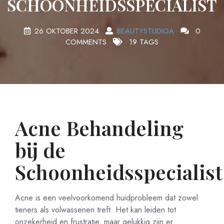
SCHOONHEIDSSPECIALIST
26 OKTOBER 2024
BEAUTYSTUDIOA
0
COMMENTS
19 TAGS
Acne Behandeling
bij de
Schoonheidsspecialist
Acne is een veelvoorkomend huidprobleem dat zowel
tieners als volwassenen treft. Het kan leiden tot
onzekerheid en frustratie, maar gelukkig zijn er