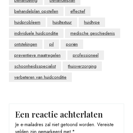
behandeling
behandelplan
behandelplan opstellen
effectief
huidprobleem
huidtextuur
huidtype
individuele huidconditie
medische geschiedenis
ontstekingen
pil
poriën
preventieve maatregelen
professioneel
schoonheidsspecialist
thuisverzorging
verbeteren van huidconditie
Een reactie achterlaten
Je e-mailadres zal niet getoond worden.
Vereiste
velden zijn gemarkeerd met
*