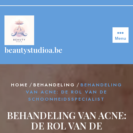
Skip
to
content
Menu
beautystudioa.be
/
/
HOME
BEHANDELING
BEHANDELING
VAN ACNE: DE ROL VAN DE
SCHOONHEIDSSPECIALIST
BEHANDELING VAN ACNE:
DE ROL VAN DE