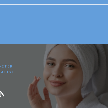
-ETER
ALIST
N