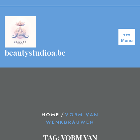
Skip
to
content
Menu
beautystudioa.be
/
HOME
VORM VAN
WENKBRAUWEN
TAG:
VORM VAN