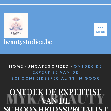
Skip
to
content
Menu
beautystudioa.be
/
/
HOME
UNCATEGORIZED
ONTDEK DE
EXPERTISE VAN DE
SCHOONHEIDSSPECIALIST IN GOOR
ONTDEK DE EXPERTISE
VAN DE
SCHOONHEIDSSPECIALIST