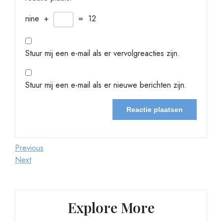
nine
+
=
12
Stuur mij een e-mail als er vervolgreacties zijn.
Stuur mij een e-mail als er nieuwe berichten zijn.
Berichtnavigatie
Previous
Previous
Post
Next
Next
Post
Explore More