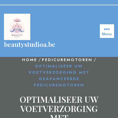
Skip
to
content
Menu
beautystudioa.be
/
/
HOME
PEDICUREMOTOREN
OPTIMALISEER UW
VOETVERZORGING MET
GEAVANCEERDE
PEDICUREMOTOREN
OPTIMALISEER UW
VOETVERZORGING
MET