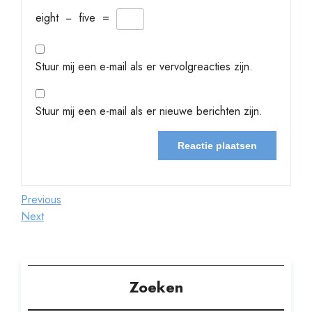
eight
−
five
=
Stuur mij een e-mail als er vervolgreacties zijn.
Stuur mij een e-mail als er nieuwe berichten zijn.
Berichtnavigatie
Previous
Previous
Post
Next
Next
Post
Zoeken